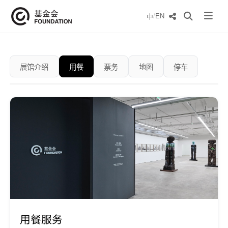
/
EN
中
展馆介绍
用餐
票务
地图
停车
用餐服务