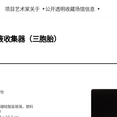
项目
艺术家
关于
公开透明
收藏
场馆信息
液收集器（三胞胎）
张怡
制硼硅酸盐玻璃，塑料
7
4 × 10.2 cm