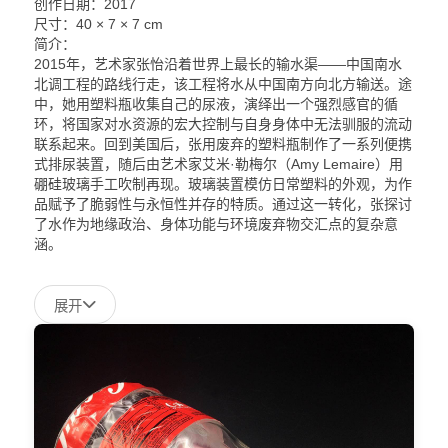
创作日期：2017
尺
寸：
40 × 7 × 7 cm
简介：
2015年，艺术家张怡沿着世界上最长的输水渠——中国南水
北调工程的路线行走，该工程将水从中国南方向北方输送。途
中，她用塑料瓶收集自己的尿液，演绎出一个强烈感官的循
环，将国家对水资源的宏大控制与自身身体中无法驯服的流动
联系起来。回到美国后，张用废弃的塑料瓶制作了一系列便携
式排尿装置，随后由艺术家艾米·勒梅尔（Amy Lemaire）用
硼硅玻璃手工吹制再现。玻璃装置模仿日常塑料的外观，为作
品赋予了脆弱性与永恒性并存的特质。通过这一转化，张探讨
了水作为地缘政治、身体功能与环境废弃物交汇点的复杂意
涵。
展开