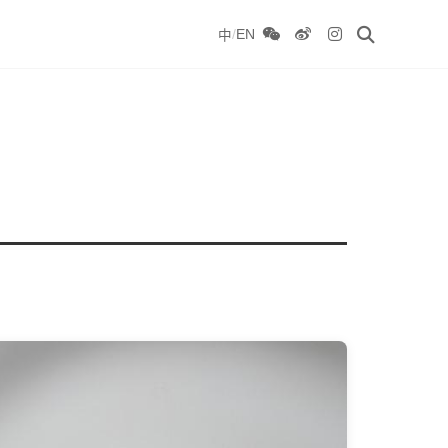
/
EN
中