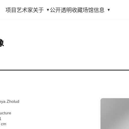
项目
艺术家
关于
公开透明
收藏
场馆信息
像
 Zholud
ucture
1
5 cm