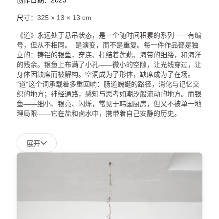
尺寸：
325 × 13 × 13 cm
《道》永远处于悬吊状态，是一个随时间积累的系列——有编
号，但从不相同。 是演变，而不是重复。每一件作品都是独
立的：铸铝的银鱼，穿连、打结着莲藕、海带的细缕，和海洋
的残余。银鱼上布满了小孔——微小的空隙，让光线穿过，让
身体因缺席而被解构。空洞成为了形体，缺席成为了在场。
“道”这个词承载着多重回响：肠道蜿蜒的路径，消化与记忆交
织的地方；神经通路，感知与思考如潮汐般流动的地方。而银
鱼——细小、银亮、闪烁，常见于韩国厨房，但又不被单一地
理局限——它在盐和卤水中，携带着自己安静的历史。
展开