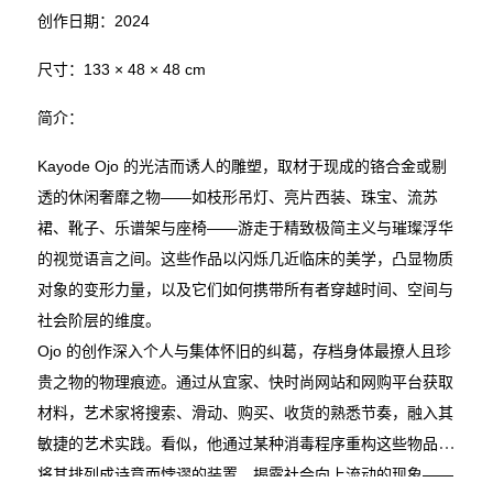
创作日期：2024
尺寸：133 × 48 × 48 cm
简介：
Kayode Ojo 的光洁而诱人的雕塑，取材于现成的铬合金或剔
透的休闲奢靡之物——如枝形吊灯、亮片西装、珠宝、流苏
裙、靴子、乐谱架与座椅——游走于精致极简主义与璀璨浮华
的视觉语言之间。这些作品以闪烁几近临床的美学，凸显物质
对象的变形力量，以及它们如何携带所有者穿越时间、空间与
社会阶层的维度。
Ojo 的创作深入个人与集体怀旧的纠葛，存档身体最撩人且珍
贵之物的物理痕迹。通过从宜家、快时尚网站和网购平台获取
材料，艺术家将搜索、滑动、购买、收货的熟悉节奏，融入其
敏捷的艺术实践。看似，他通过某种消毒程序重构这些物品，
将其排列成诗意而悖谬的装置，揭露社会向上流动的现象——