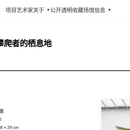
项目
艺术家
关于
公开透明
收藏
场馆信息
攀爬者的栖息地
圭
置
2
 × 29 cm