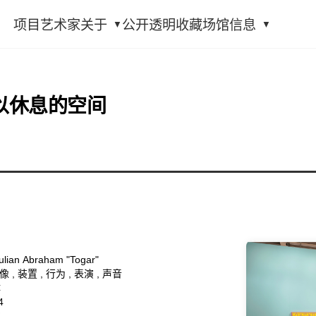
项目
艺术家
关于
公开透明
收藏
场馆信息
以休息的空间
an Abraham "Togar"
 , 装置 , 行为 , 表演 , 声音
体
4
变