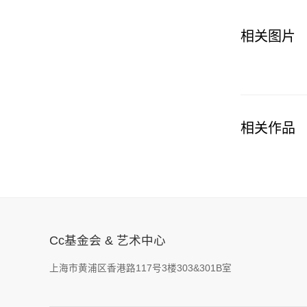
了多种文化背景
这与拳击手穆罕
相关图片
生了共鸣，后
相关作品
Cc基金会 & 艺术中心
上海市黄浦区香港路117号3楼303&301B室