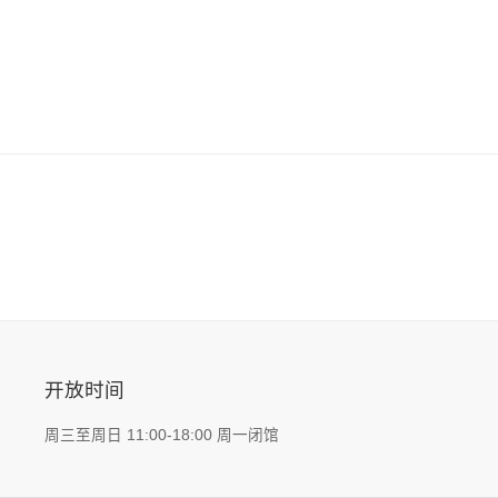
。 例如，艺术家的其中一句格言是“野兽腹中的蝴蝶”，
默德·阿里的名言“像蝴蝶一样轻盈，像蜜蜂一样刺痛”产
者是用来形容他的拳击风格的。
开放时间
周三至周日 11:00-18:00 周一闭馆