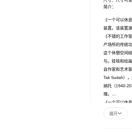
简介：
《一个可以休
装置。该装置源
《不错的工作
产场所的传统
这个休憩空间
与。挂毯和绘
自作家和艺术家达
Tak Suda
纳托（1940
理。
《一个可以休
洋鼓、舒提琴
展开
察，沉浸在周
关键部分：记