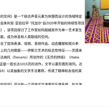
息的空间》是一个结合声音元素为休憩而设计的场域特定
自朱利安·亚伯拉罕·”托加尔“自2020年开始的持续性项目
室》，该项目探讨了工作室如何超越其作为单一艺术家生
功能，成为休息和人类联结的空间。
结合了现场表演、视频、音频作品、动态雕塑和观众参
画上的几何图案——伊斯兰艺术的标志性特征——灵感来
纳托（Danarto）所创作的《无尽的终结》（Habis
h），这是一首长达1015页的诗作，文字以菱形图形排列。达
-2018）以其抽象的文学手法著称，传递了精神和永恒的真
息的空间》还设有一个开放式自演奏的乐器系统，包含海
、锣和扩音器，邀请观众躺在地毯上，通过主动聆听和观
围的声音中。这些打击乐音效伴随着艺术家创作中的一个
录发酵过程的视频。他在标语画中的格言来源广泛，涵盖