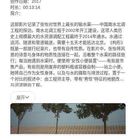
创作日期：2017
时长：
00:13:14
简介：
这部影片记录了张怡对世界上最长的输水渠——中国南水北调
工程的探访。南水北调工程于2002年开工建设，这项人类历
史上规模最大的水资源调配工程最终于2014年通水。水通过
运河、隧道和管道输送，需要十五天才能抵达北京。《构形》
既是一部旅行纪录片，也带有自传性质。在影片中，张怡将风
景的诗意与身体的物质性连接在一起，沿着整个水渠的路径旅
行；每当她遇到水渠时，便使用“女性小便装置”——有些是市
售产品，有些则是用废弃的塑料瓶或容器自制——站立小便。
她将自己作为女性身体，以及与水的摄取与排泄过程，置于一
个对比的叙述中：由工程师主导、带有“男性”特征的地貌改造
与河流转向工程。
展开