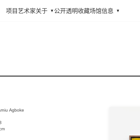
项目
艺术家
关于
公开透明
收藏
场馆信息
u Agboke
3
 cm