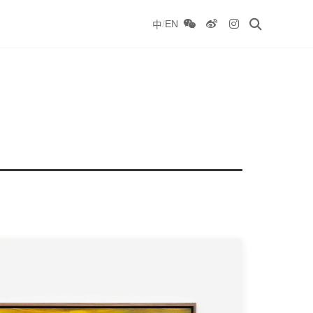
/
EN
中