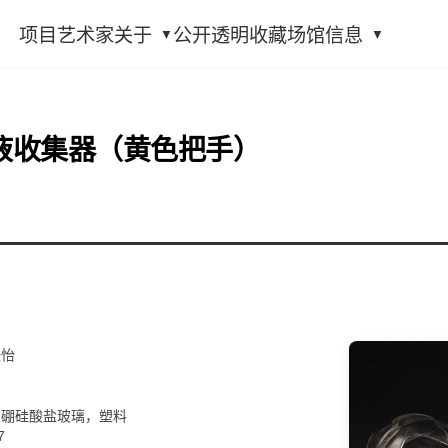
项目
艺术家
关于
公开透明
收藏
场馆信息
液收集器（黄色把手）
张怡
制硼硅酸盐玻璃，塑料
7