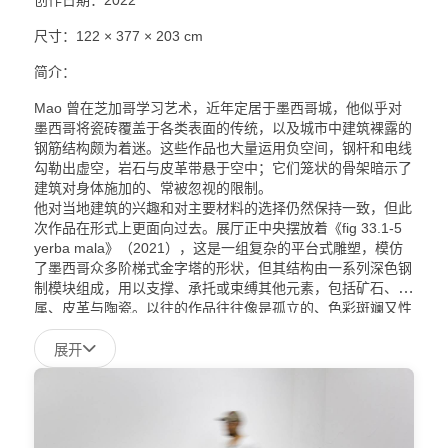
尺寸：122 × 377 × 203 cm
简介：
Mao 曾在芝加哥学习艺术，近年定居于墨西哥城，他似乎对
墨西哥将瓷砖覆盖于各类表面的传统，以及城市中建筑裸露的
钢筋结构颇为着迷。这些作品也大量运用负空间，钢杆和电线
勾勒出虚空，岩石与皮革带悬于空中；它们笼状的骨架暗示了
建筑对身体施加的、常被忽视的限制。
他对当地建筑的兴趣和对主要材料的选择仍然保持一致，但此
次作品在形式上更面向过去。展厅正中央摆放着《fig 33.1-5
yerba mala》（2021），这是一组复杂的平台式雕塑，模仿
了墨西哥众多阶梯式金字塔的形状，但其结构由一系列深色钢
制模块组成，用以支撑、承托或束缚其他元素，包括矿石、金
属、皮革与陶瓷。以往的作品往往像是孤立的、色彩斑斓又性
癖张扬的个体，而这件雕塑则展现出更为复杂的连接结构和动
态的集体姿态。作品最前方是一只巨大的青绿色猫掌，利爪伸
展开
展。其后，几组模块承载着镀金和镀镍的火山岩——这或许是
中部墨西哥最常见的材料。其他装饰包括皮革带，但最引人注
目的还是陶瓷部分。雕塑中部的一块钢制平台悬挂着两个鼓胀
如肺的红陶结构，表面穿插着带有临床质感的白色支架。最后
方，一根带有尖刺鳍片的黑白圆柱形结构从另一模块垂吊而