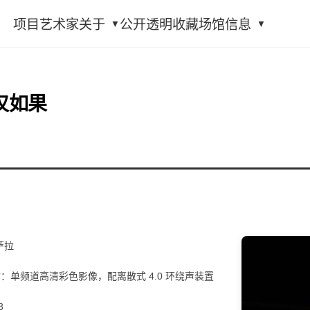
项目
艺术家
关于
公开透明
收藏
场馆信息
仅如果
萨拉
：单频道高清彩色影像，配离散式 4.0 环绕声装置
8