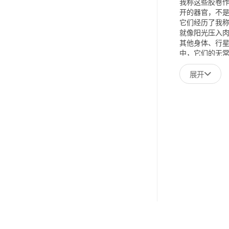
我称这些胶卷作
开的器官，不
它们经历了我称
就像阳光压入
其他身体、行
中，它们的无
这些作品常常
渡性庇护所，
展开
张，模糊了庇
空间，是悬浮