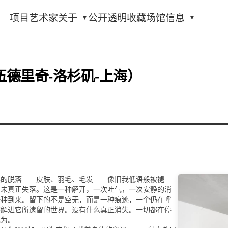
项目
艺术家
关于
公开透明
收藏
场馆信息
伍德里奇-洛杉矶-上海）
柔的脱落——皮肤、羽毛、毛发——像旧我低语般被褪
从未真正失落。这是一种解开，一次吐气，一次安静的消
一种到来。留下的不是空无，而是一种痕迹，一个仍在呼
溶解进它所遗留的世界。没有什么真正消失。一切都在停
成为。