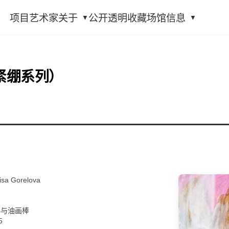
项目
艺术家
关于
公开透明
收藏
场馆信息
紧绷系列）
 Gorelova
列
彩与油画棒
5