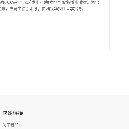
: CC基金会&艺术中心)荣幸地宣布“摸着收藏家过河”周
su正式揭幕，展览由徐震策划，由陆兴华担任哲学指导。
快速链接
关于我们