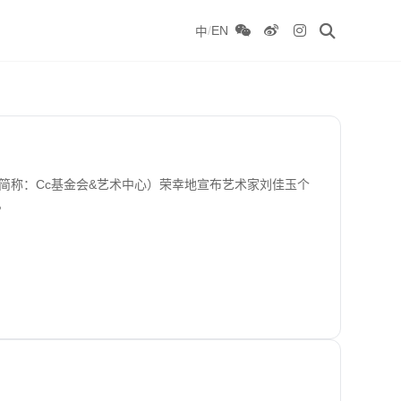
/
EN
中
简称：Cc基金会&艺术中心）荣幸地宣布艺术家刘佳玉个
幕。