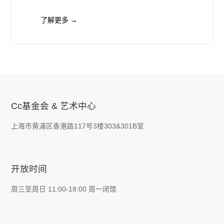
退化建筑于2022年7月8日呈现名为
《WGNSNBGBRSWG 3.26》的展览。
了解更多 →
Cc基金会 & 艺术中心
上海市黄浦区香港路117号3楼303&301B室
开放时间
周三至周日 11:00-18:00 周一闭馆