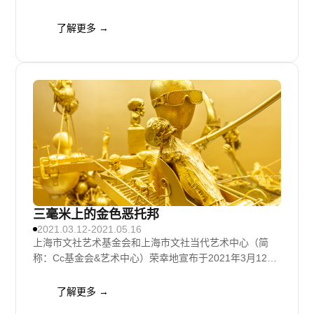
呈现中国青年艺术家刘娃个展——《午夜魑魅》。此次展
览是刘娃2021年的首次机构个展，所有作品均由刘娃与
了解更多 →
鲍杨共同创作完成，耗时近7个月。这个多重感官且无限
演变的声音景观构建了一个入口，邀请观众打开自己的感
知去体验人以外的广阔世界。
三毫米上的金色恶托邦
2021.03.12-2021.05.16
上海市文社艺术基金会和上海市文社当代艺术中心（简
称：Cc基金会&艺术中心）荣幸地宣布于2021年3月12日
呈现中国青年艺术家童昆鸟个展——“三毫米上的金色恶
托邦”。
了解更多 →