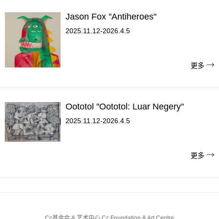
Jason Fox "Antiheroes"
2025.11.12-2026.4.5

更多
Oototol "Oototol: Luar Negery"
2025.11.12-2026.4.5

更多
Cc基金会 & 艺术中心 Cc Foundation & Art Centre