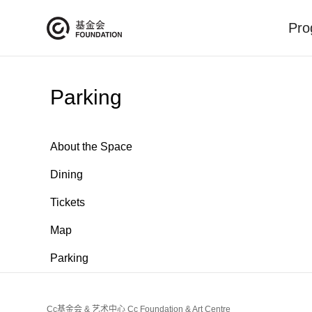
Pro
Parking
About the Space
Dining
Tickets
Map
Parking
Cc基金会 & 艺术中心 Cc Foundation & Art Centre