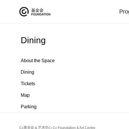
Pro
Dining
About the Space
Dining
Tickets
Map
Parking
Cc基金会 & 艺术中心 Cc Foundation & Art Centre