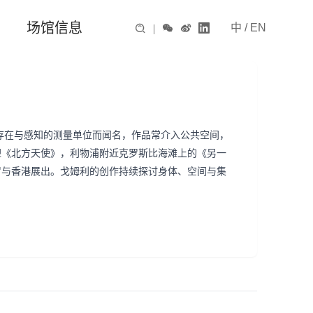
场馆信息
中
/
EN

|



空间、存在与感知的测量单位而闻名，作品常介入公共空间，
塑《北方天使》，利物浦附近克罗斯比海滩上的《另一
罗与香港展出。戈姆利的创作持续探讨身体、空间与集