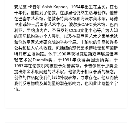
安尼施·卡普尔 Anish Kapoor，1954年出生在孟买。在七
十年代，他搬到了伦敦，在那里他仍然生活与创作。他曾
在巴塞尔艺术馆，伦敦泰特美术馆和海沃尔美术馆，马德
里索菲娅王后国家艺术中心，波尔多CAPC美术馆，巴西
利亚、里约热内卢、圣保罗的CCBB文化中心等广为人知
的国际机构举办个人展览，以及在慕尼黑艺术之家美术馆
和伦敦皇家艺术研究院的举办个展。卡珀尔的作品被许多
公共和私人机构收藏，包括纽约现代艺术博物馆和阿姆斯
特丹市立博物馆。他于1990年获得威尼斯双年展最佳年
轻艺术家Duemila奖，于1991年获得英国透纳奖，于
1997年在伦敦机构被授予荣誉奖章。卡普尔属于那类会
提出炼金术般问题的艺术家，他领先于相互矛盾的概念，
创作的作品促使我们超越外观表象，寻求存在。他从而使
我们反思物质及其能量的潜在影响力，也因此比喻整个宇
宙。