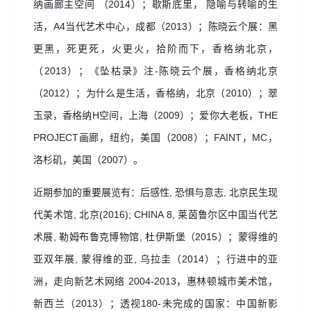
纳画廊主空间
（
2014
）；歇斯底里，
隐喻与转喻的生
活，
A4
当代艺术中心，成都（
2013
）；陈晓云个展：黑
更黑，死更死，火更火，拾阶而下，香格纳北京，
（
2013
）；《坠枯录》注
-
陈晓云个展，香格纳北京
（
2012
）；为什么是生活，香格纳，北京（
2010
）；翠
玉录，香格纳
H
空间，上海（
2009
）；爱你大老板，
THE
PROJECT
画廊，纽约，美国（
2008
）；
FAINT
，
MC
，
洛杉矶，美国（
2007
）。
近期参加的重要展览有：后感性
,
恐惧与意志
,
北京民生现
代美术馆
,
北京
(2016); CHINA 8,
莱茵鲁尔区中国当代艺
术展
,
勒姆布鲁克博物馆
,
杜伊斯堡（
2015
）；蒙得维的
亚双年展
,
蒙得维的亚
,
乌拉圭（
2014
）；行进中的亚
洲，走向新艺术网络
2004-2013
，惠林顿城市美术馆，
新西兰（
2013
）；透视
180-
未完成的国家：中国新影