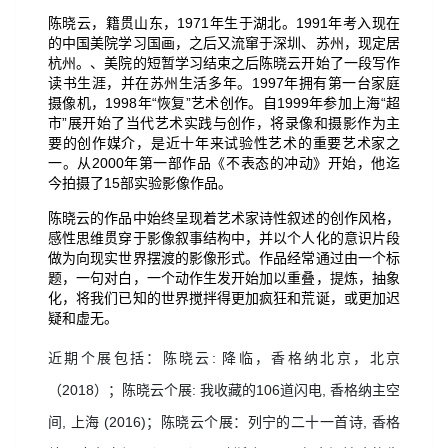
陈晓云，籍贯山东，
1971
年生于湖北。
1991
年考入现在
的中国美院学习国画，之后又流窜于深圳、苏州，现定居
杭州。、美院的短暂学习结束之后陈晓云开始了一段写作
读书生涯，并在苏州生活多年。
1997
年拥有第一台家庭
摄像机，
1998
年
“
恢复
”
艺术创作。自
1999
年参加上海
“
超
市
”
展开始了当代艺术实践与创作，将录像和摄影作为主
要的创作媒介，是近十年来试验性艺术的重要艺术家之
一。
从
2000
年第一部作品《不表态的冲动》开始，他迄
今拍摄了
15
部实验影像作品。
陈晓云的作品中始终呈现着艺术家诗性叙述的创作风格，
感性思维贯穿于影像叙事结构中，并以个人化的意识片段
做为向现实世界摆渡的影像形式。作品经常通过由一个标
题，一句对白，一个动作生发开始加以重叠，提炼，抽象
化，将我们已知的世界搅拌得更加疯狂和荒诞，或更加迟
疑和虚无。
近期个展包括：陈晓云
:
降临，香格纳北京，北京
（
2018
）；陈晓云个展
:
我收藏的
106
道闪电
,
香格纳主空
间
,
上海
(2016)
；陈晓云个展：列宁的二十一首诗
,
香格