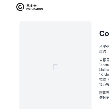
艺术家介绍
Co
科里•
纽约
自搬
“de
Lial
“Kit
拉德（T
塔万
阿肯
盛顿