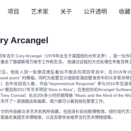
项目
艺术家
关于
公开透明
收藏
ry Arcangel
阿肯吉尔 Cory Arcangel（1978年出生于美国纽约州布法罗），
，搬去了挪威斯塔万格市工作和生活， 他通过远程的方式处理在布鲁克林
家后，他投入到一些眼花缭乱看似不相关的项目项目中；在2019年
stroyed jeans” 的横幅，同时为放置在沙迦丽笙酒店健身房中的众多管
ina）合作巡回双人展，作品“Asymmetrical Response” 参与2016年在
chen”展览和2017年艺术项目“Ibiza in Ibiza”。在他创办的Arcange
ony Conrad）长达200多小时的钢琴曲 “Music and the Mind of
格市开了一家旗舰店和画廊，周六都可以看到他在那里工作。
吉尔的作品被众多艺术机构所收藏，包括洛杉矶哈默博物馆、纽约现代艺
史密森尼美国艺术博物馆，以及苏黎世米格罗当代艺术博物馆等。