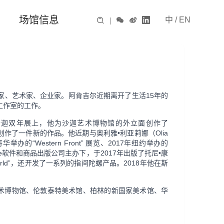
场馆信息
中
/
EN

|



是一位作家、艺术家、企业家。阿肯吉尔近期离开了生活15年的
工作室的工作。
沙迦双年展上，他为沙迦艺术博物馆的外立面创作了
风琴创作了一件新的作品。他近期与奥利雅•利亚莉娜（Olia
温哥华举办的“Western Front” 展览、2017年纽约举办的
l Surfware软件和商品出版公司主办下，于2017年出版了托尼•康
 the World”，还开发了一系列的指间陀螺产品。2018年他在斯
术博物馆、伦敦泰特美术馆、柏林的新国家美术馆、华