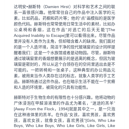
达明安•赫斯特（Damien Hirst）对科学和艺术之间的联
系一直很感兴趣。他常常往自己的作品中注入医学的元
素，比如药品，药橱和药片等；他的“点”画模拟的是医学
颜色代码。赫斯特也常常使用日常生活中的素材，比如办
公桌椅和香烟，这在作品“对逃亡的后天无能”[The
Acquired Inability to Escape]里可以看得出来。尽管作品
里并没有人类作为主角，但却暗含着人的缺席。我们面对
的是一个人造环境，简洁干净的现代玻璃窗的设计同样提
醒着我们：这是一个水族馆或者是动物园。尽管，赫斯特
通过玻璃窗里的香烟想要展示的是逃离的概念，但因为玻
璃窗是密封的，所以从这个白领存在的空间里逃出去是不
可能的。一把转椅和一张桌子，这种典型的办公用品元
素，被用来当作人类存在过的标志，就象人类学的手工艺
品。赫斯特通过这件作品，也在暗示生活不能在一个贫瘠
和人造的环境里，被简化的只具有功能性。
赫斯特对于生物生命的有限性也十分感兴趣。他将动物的
尸体浸泡在甲醛溶液里的作品尤为著名，“迷途的羔羊”
[Away From the Flock，1994]就是其中之一，是一只泡
在这种液体里的羔羊。在作品“女孩，喜欢男孩，喜欢男
孩，喜欢女孩，就像女孩，喜欢男孩”[Girls, Who Like
Boys, Who Like Boys, Who Like Girls, Like Girls, Like