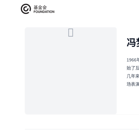
艺术家介绍
冯
196
始了
几年
场表