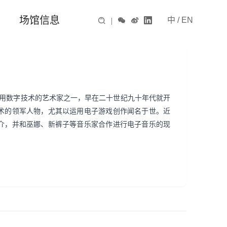
场馆信息
中
/
EN

|



和运用数字技术的艺术家之一，早在二十世纪九十年代就开
术的领军人物，尤其以运用电子游戏创作闻名于世。近
介，并和巫娜、新裤子等音乐家合作进行电子音乐的现