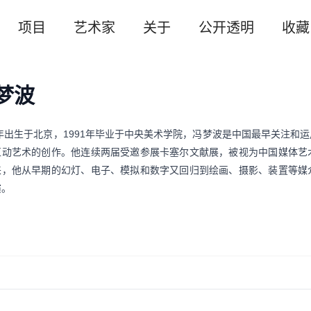
项目
艺术家
关于
公开透明
收藏
梦波
6年出生于北京，1991年毕业于中央美术学院，冯梦波是中国最早关注
互动艺术的创作。他连续两届受邀参展卡塞尔文献展，被视为中国媒体艺
来，他从早期的幻灯、电子、模拟和数字又回归到绘画、摄影、装置等媒
演。