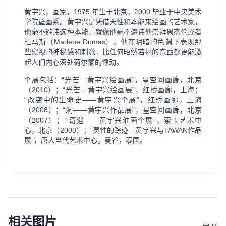
黄宇兴，画家，1975 年生于北京
。
2000
毕业于中央美术
学院壁画系。黄宇兴是凭借天性和本能来绘画的艺术家，
他毫不避讳这种本能，就像他毫不避讳他崇拜周杰伦或者
杜马斯（Marlene Dumas）。他在阴暗的色调下表现那
些窥视的神秘感和刺激，比任何昭然若揭的东西都更能激
起人们内心深处荷尔蒙的悸动
。
个展包括：
“光芒－黄宇兴绘画展”，星空间画廊，北京
（2010）；“光芒－黄宇兴绘画展”，红桥画廊，上海；
“改变中的生命史——黄宇兴个展”，红桥画廊，上海
（2008）；“洞——黄宇兴作品展”，星空间画廊，北京
（2007）； “奇遇——黄宇兴油画个展”，索卡艺术中
心，北京（2003）；“灵性的踪迹—黄宇兴与TAWAN作品
展”，唐人当代艺术中心，曼谷，泰国。
相关图片