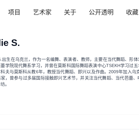
项目
艺术家
关于
公开透明
收藏
ie S.
ie S.出生在乌克兰，作为一名编舞、表演者、教师，主要在当代舞蹈、
芭蕾学院现代舞系学习，并曾在莫斯科国际舞蹈表演中心TSEKH学习过
科夫与莫斯科从教6年，教授当代舞蹈、即兴以及作曲。2009年加入乌克兰可塑剧场公
蹈家，曾参与过多届国际接触即兴艺术节，并关注当代舞蹈、当代芭蕾、
作坊。