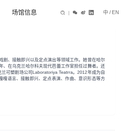
场馆信息
中
/
EN

|



形体戏剧、接触即兴以及定点演出等领域工作。她曾在哈尔
五年、在乌克兰哈尔科夫现代芭蕾工作室担任过舞者。还
司Laboratoriya Teatrra。2012年成为自
嘎嘎语言、接触即兴、定点表演、作曲、意识形态等方