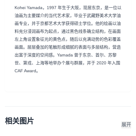
Kohei Yamada，1997 年生于大阪，现居东京，是一位以
油画为主要媒介的当代艺术家，毕业于武藏野美术大学油
画专业，并于京都艺术大学获得硕士学位。他的绘画以油
料充分浸润画布为起点，通过黑色线条确立结构，在画面
左上角设置象征光的黄色点，随后以充满动势的色彩覆盖
画面。层层叠加的笔触形成细腻的表面与多层结构，营造
出富于深度的空间感。Yamada 曾于东京、首尔、苏黎
世、第戎、上海等地举办个展与群展，并于 2020 年入围
CAF Award。
相关图片
展开