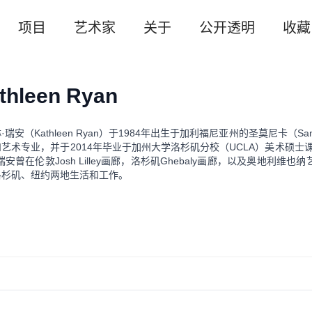
项目
艺术家
关于
公开透明
收藏
thleen Ryan
琳
·
瑞安（
Kathleen Ryan
）于
1984
年出生于加利福尼亚州的圣莫尼卡（
Sa
和艺术专业，并于
2014
年毕业于加州大学洛杉矶分校（
UCLA
）美术硕士
瑞安曾在伦敦
Josh Lilley
画廊，洛杉矶
Ghebaly
画廊，以及奥地利维也纳
洛杉矶、纽约两地生活和工作。