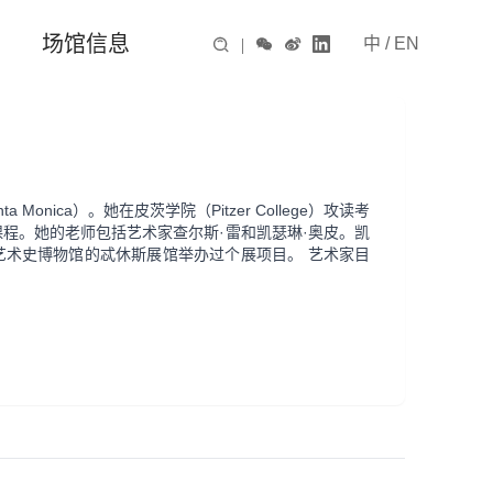
场馆信息
中
/
EN

|



nta Monica
）。她在皮茨学院（
Pitzer College
）攻读考
课程。她的老师包括艺术家查尔斯
·
雷和凯瑟琳
·
奥皮。凯
艺术史博物馆的忒休斯展馆举办过个展项目。
艺术家目