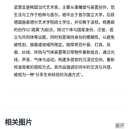
梁慧圭是韩国当代艺术家，主要从事雕塑与装置创作，现
生活与工作于柏林与首尔。她毕业于首尔国立大学，后获
德国施泰德尔艺术学院硕士学位，并任教于该校。杨惠姬
的创作以“疏离”为起点，探讨个体与国家身份、迁徙、孤
立与共同体等议题，同时刻意保持身份的模糊性，以避免
被性别、族裔或地域所限定。她常将百叶窗、灯具、风
扇、纱线、铃铛与气味装置等日常物件重新组合，通过光
线、声音、气味与运动，构建多感官的沉浸式空间，重新
校准观者的感知方式。其作品强调空间中的交流与共感，
被视为一种“分享生命经验的沟通方式”。
相关图片
展开