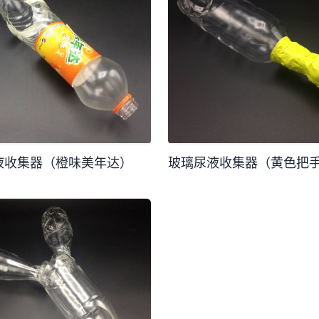
液收集器（橙味美年达）
玻璃尿液收集器（黄色把