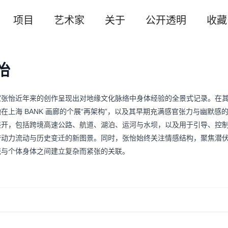
项目
艺术家
关于
公开透明
收藏
怡
家张怡近年来的创作呈现出对地缘文化脉络中身体经验的全景式记录。在
在上海 BANK 画廊的个展“再架构”，以及其早期充满感官张力与幽默
展开，包括跨境高速公路、航道、湖泊、运河与水坝，以及用于引导、控
劳动力流动与历史变迁的新图景。同时，张怡始终关注情感结构，聚焦潜
统与个体身体之间建立复杂而紧张的关联。