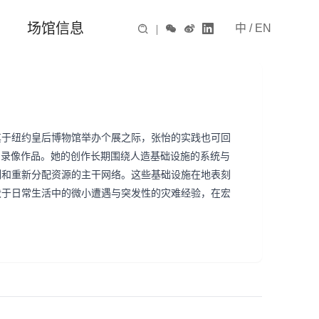
场馆信息
中
/
EN

|



其于纽约皇后博物馆举办个展之际，张怡的实践也可回
感的录像作品。她的创作长期围绕人造基础设施的系统与
制和重新分配资源的主干网络。这些基础设施在地表刻
伏于日常生活中的微小遭遇与突发性的灾难经验，在宏