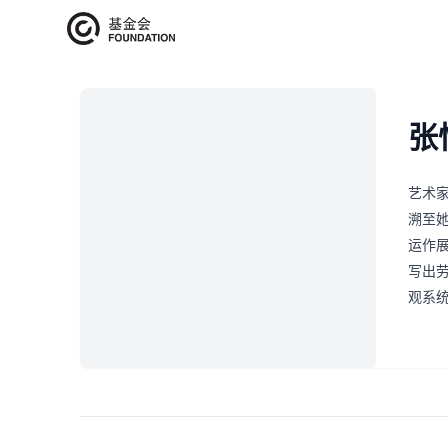
艺术家介绍
张
艺术
溯至她
运作
写出
观系