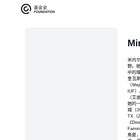
艺术家介绍
Mi
米内尔
野。
中的
奎瓦斯
（Mej
IUF
（艾迪
她的一
城（2
TX（
《Dis
Fam
角屋，