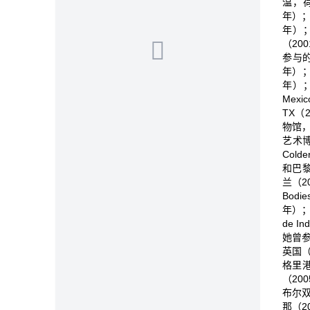
温，荷
年）；
年）；
（20
参与的部
年）；
年）；《
Mex
TX（2
物馆，N
艺术博
Cold
和巴黎
兰（2
Bod
年）；
de I
她曾参
英国（
格里港
（20
布尔双
那（2