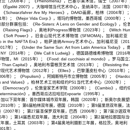
兰（2008年）；《Phenomena》，巴塞尔美术馆，瑞士（2007年）；《
《Égalité 2007》，大咖啡馆当代艺术中心，圣纳泽尔，法国（2007年）；
《Schwarzfahrer Are My Heroes》，DAAD画廊，柏林（20
01年）；《Mejor Vida Corp.》，塔玛约博物馆，墨西哥城（2000年）；《M
分群展包括：《Re-Sisters: A Lens on Gender and Ecolo
《Raising Flags》，奥地利Progress博物馆（2023年）；《Witch
Soft Power》，旧金山现代艺术博物馆 (SFMOMA)，加利福尼亚（2019年）；《
ico in the NAFTA Era》，帕萨迪纳Armory艺术中心，加利福尼亚
017年）；《Under the Same Sun: Art from Latin America
Y（2014年）；《We Call It Ludwig》，德国路德维希博物馆（2016年）；《U
物馆，MI（2015年）；《Food: dal cucchiaio al mondo》，罗
er Than Capital》，奥地利布雷根茨艺术馆（2013年）；《Resisting
现代艺术博物馆（2012年）；《Elles》，巴黎蓬皮杜中心（2010年）；《The 
006年）；《Populism》，阿姆斯特丹市立博物馆（2005年）；《Hardcore
ies and Values》，柏林艺术工坊和纽约PS1当代艺术中心（2002年）；
《Democracy!》，伦敦皇家艺术学院（2000年）；《Cambio》，纽约切尔西
ndeterminación》，墨西哥瓜达拉哈拉Expoarte（1995年）。
加以下双年展：首尔媒体城市双年展，韩国（2020年）；新奥尔良展望
2010年）；第6届柏林双年展，德国（2010年）；第9届里昂双年展，
（2007年）；第27届圣保罗双年展，巴西（2006年）；第7届沙迦
05年）；第14届悉尼双年展，澳大利亚（2004年）；第2届地拉那国际
年展，土耳其（2003年）；第4届奥地利摄影三年展，格拉茨，奥地利（
001年）。