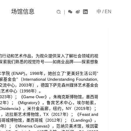
场馆信息
中
/
EN

|



特定场域的行动和艺术作品，为观众提供深入了解社会领域的视
探索我们熟悉的视觉符号——如商业品牌——探索想象
学院 (ENAP)。1998年，她创立了“更美好生活公司”
（International Understanding Foundation,
交流中心，2003年），德国下萨克森州媒体艺术基金会
夫艺术中心（1998年）。
NY（2023年）；《Game Over》，朱梅克斯博物馆，墨西哥
2022年）；《Migratory》，鲁宾艺术中心，埃尔帕索，
《Disidencia》，米什金画廊，纽约，NY（2019年）；
Lands》，达拉斯艺术博物馆，TX（2017年）；《Feast and
s》，墨西哥城博物馆，墨西哥城（2012年）；《Landings》，
）；《Minerva Cuevas》，范纳贝美术馆，埃因霍