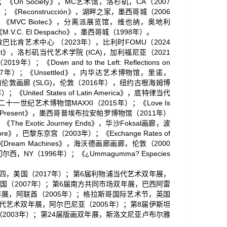
On Society》，MC艺术馆，洛杉矶，CA（2007
《Reconstrucción》，湖畔之家，墨西哥城（2006
04年）；《MVC Biotec》，分离派展览馆，维也纳，奥地利
.V.C. El Despacho》，墨西哥城（1998年）。
gy》，伦敦巴比肯艺术中心 （2023年），比利时FOMU（2024
 Hunt》，洛杉矶当代艺术学院 (ICA)，加利福尼亚（2021
Down and to the Left: Reflections on
（2017年）；《Unsettled》，内华达艺术博物馆，里诺，
 Today》，南伦敦画廊 (SLG)，伦敦（2016年），纽约古根海姆博
nited States of Latin America》，底特律当代
马国立二十一世纪艺术博物馆MAXXI（2015年）；《Love Is
 the Present》，墨西哥普埃布拉安帕罗博物馆（2011年）
Exotic Journey Ends》，华沙Foksal画廊，波
》，巴黎东京宫（2003年）；《Exchange Rates of
《Dream Machines》，海沃德画廊画廊，伦敦（2000
，NY（1996年）；《¿Ummagumma? Especies
四，美国（2017年）；第6届利物浦当代艺术双年展，
法国（2007年）；第6届南方共同市场双年展，巴西阿雷
双年展，阿联酋（2005年）；格拉斯哥国际艺术节，英国
当代艺术双年展，阿尔巴尼亚（2005年）；第8届伊斯坦
2003年）；第24届版画双年展，斯洛文尼亚卢布尔雅