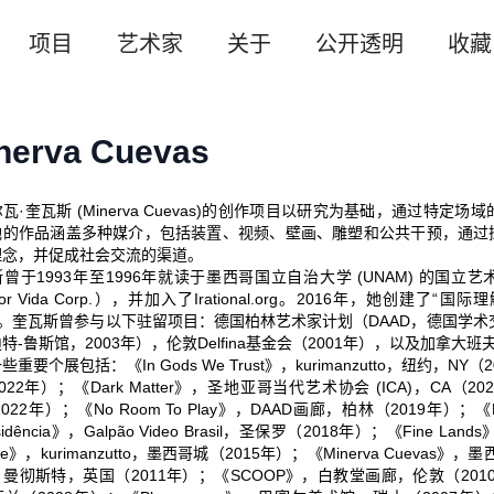
项目
艺术家
关于
公开透明
收藏
nerva Cuevas
瓦·奎瓦斯 (Minerva Cuevas)的创作项目以研究为基础，通过
她的作品涵盖多种媒介，包括装置、视频、壁画、雕塑和公共干预，通过
理念，并促成社会交流的渠道。
曾于1993年至1996年就读于墨西哥国立自治大学 (UNAM) 的国立艺术
or Vida Corp.），并加入了Irational.org。2016年，她创建了“国际理解基金会”
）。奎瓦斯曾参与以下驻留项目：德国柏林艺术家计划（DAAD，德国学术
特-鲁斯馆，2003年），伦敦Delfina基金会（2001年），以及加拿大班
些重要个展包括：《In Gods We Trust》，kurimanzutto，纽约，
022年）；《Dark Matter》，圣地亚哥当代艺术协会 (ICA)，CA（
2022年）；《No Room To Play》，DAAD画廊，柏林（2019年）；
sidência》，Galpão Video Brasil，圣保罗（2018年）；《Fine 
ine》，kurimanzutto，墨西哥城（2015年）；《Minerva Cueva
曼彻斯特，英国（2011年）；《SCOOP》，白教堂画廊，伦敦（2010年