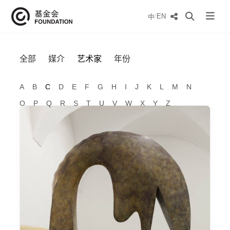
/
EN
中
全部
媒介
艺术家
年份
A
B
C
D
E
F
G
H
I
J
K
L
M
N
O
P
Q
R
S
T
U
V
W
X
Y
Z