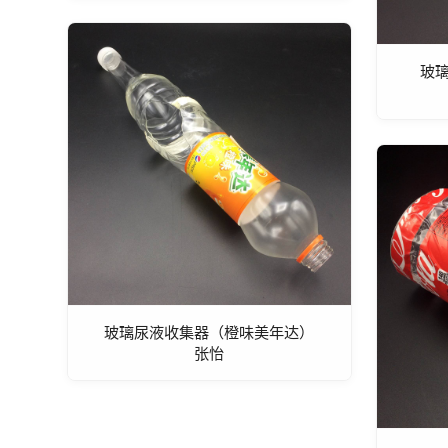
玻
玻璃尿液收集器（橙味美年达）
张怡