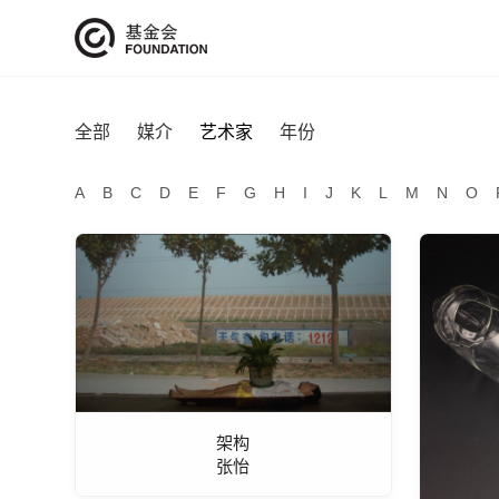
全部
媒介
艺术家
年份
A
B
C
D
E
F
G
H
I
J
K
L
M
N
O
架构
张怡