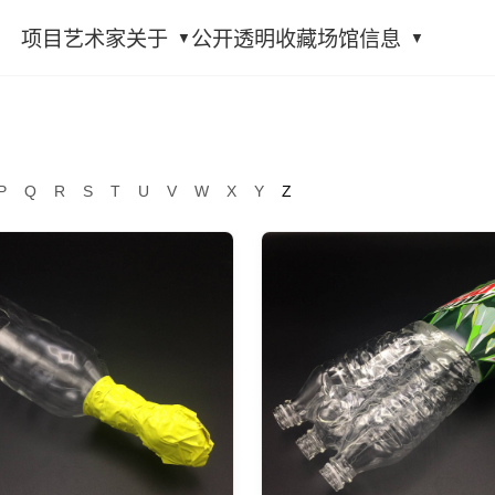
项目
艺术家
关于
公开透明
收藏
场馆信息
P
Q
R
S
T
U
V
W
X
Y
Z