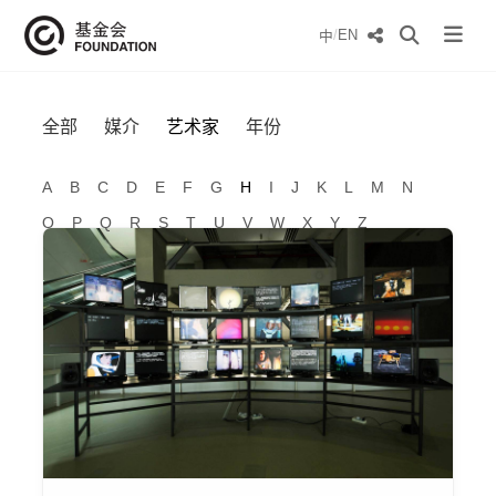
/
EN
中
全部
媒介
艺术家
年份
A
B
C
D
E
F
G
H
I
J
K
L
M
N
O
P
Q
R
S
T
U
V
W
X
Y
Z