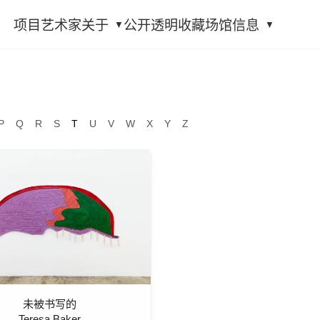
项目
艺术家
关于
公开透明
收藏
场馆信息
P
Q
R
S
T
U
V
W
X
Y
Z
未被书写的
Teresa Baker