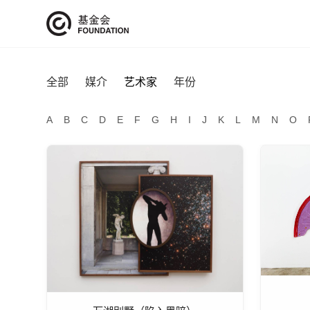
全部
媒介
艺术家
年份
A
B
C
D
E
F
G
H
I
J
K
L
M
N
O