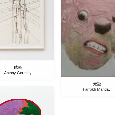
眩晕
Antony Gormley
无题
Farrokh Mahdavi