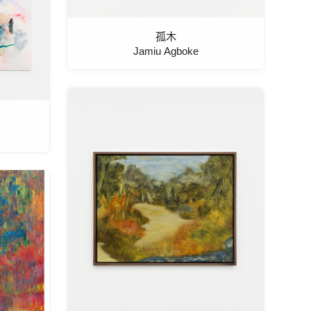
孤木
Jamiu Agboke