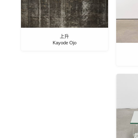
上升
Kayode Ojo