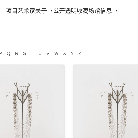
项目
艺术家
关于
公开透明
收藏
场馆信息
P
Q
R
S
T
U
V
W
X
Y
Z