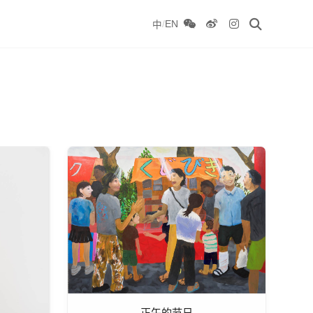
/
EN
中
正午的节日