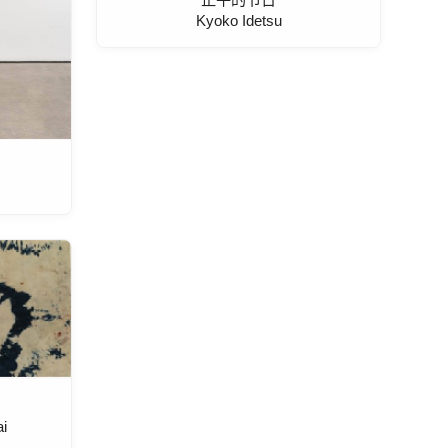
Kyoko Idetsu
i