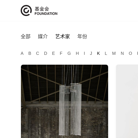
全部
媒介
艺术家
年份
A
B
C
D
E
F
G
H
I
J
K
L
M
N
O