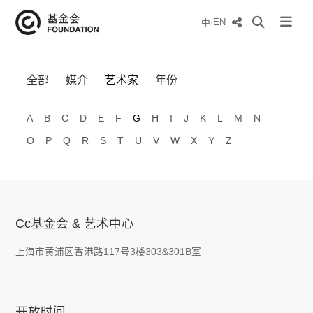
/
EN
中
全部
媒介
艺术家
年份
A
B
C
D
E
F
G
H
I
J
K
L
M
N
O
P
Q
R
S
T
U
V
W
X
Y
Z
Cc基金会 & 艺术中心
上海市黄浦区香港路117号3楼303&301B室
开放时间