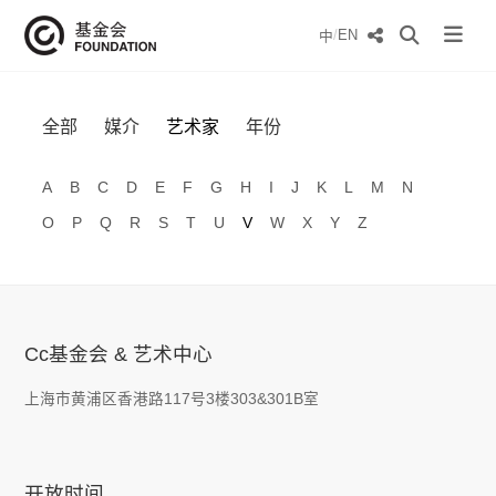
/
EN
中
全部
媒介
艺术家
年份
A
B
C
D
E
F
G
H
I
J
K
L
M
N
O
P
Q
R
S
T
U
V
W
X
Y
Z
Cc基金会 & 艺术中心
上海市黄浦区香港路117号3楼303&301B室
开放时间