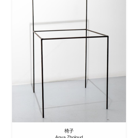
椅子
Anya Zholoud