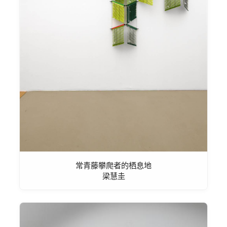
常青藤攀爬者的栖息地
梁慧圭