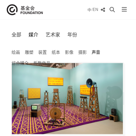
/
EN
中
全部
媒介
艺术家
年份
绘画
雕塑
装置
纸本
影像
摄影
声音
综合媒介
板数作品