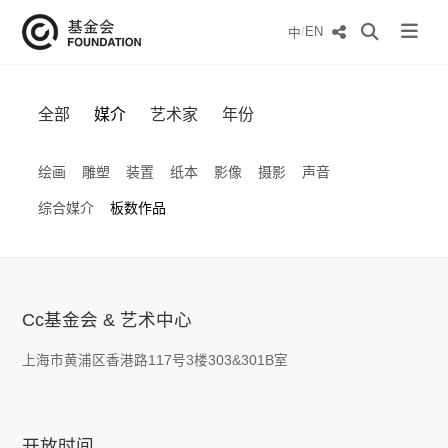
/
EN
中
全部
媒介
艺术家
年份
绘画
雕塑
装置
纸本
影像
摄影
声音
综合媒介
板数作品
Cc基金会 & 艺术中心
上海市黄浦区香港路117号3楼303&301B室
开放时间